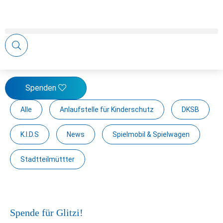
19. September 2023
Neueste Artikel und Pressemitteilungen
Spenden
Alle
Anlaufstelle für Kinderschutz
DKSB
K.I.D.S
News
Spielmobil & Spielwagen
Stadtteilmüttter
Spende für Glitzi!