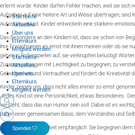
erlernt wurde. Kinder dürfen Fehler machen, weil sie sic
Aufgaben auf eine heitere Art und Weise übertragen, sind K
Startseite
Autoritätsverlust. Kinder entwickeln eine stärkere emotiona
Aktuelles
Über uns
Das Besondere an den Kindern ist, dass sie schon von Begin
Elternkurs
ihre Erwachsenen es ernst mit ihnen meinen oder ob sie n
Mitglied werden
gehen in Rollenspielen auf, sie verknüpfen belustigt Wörte
Startseite
Zusammenhängen mit Leichtigkeit zu begegnen, zu verstehen
Aktuelles
Geborgenheit und Vertrautheit und fördert die Kreativität 
Über uns
Elternkurs
Kinder zeigen uns, dass nicht alles immer so ernst gen
Mitglied werden
Jedes Kind ist eine Persönlichkeit, etwas Besonderes. De
versteht, dass das nun Humor sein soll. Dabei ist es wicht
daher einer gemeinsamen Basis, dem Verständnis und Sel
Kinder sind für Heiterkeit empfänglich. Sie begegnen dem
Spenden