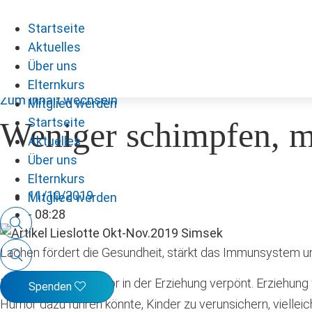
Startseite
Aktuelles
Über uns
Elternkurs
Zum Inhalt wechseln
Mitglied werden
Startseite
Weniger schimpfen, 
Aktuelles
Über uns
Elternkurs
11/10/2019
Mitglied werden
-
08:28
Lachen fördert die Gesundheit, stärkt das Immunsystem un
Lange Zeit war Humor in der Erziehung verpönt. Erziehung
Spenden
Humor dazu führen könnte, Kinder zu verunsichern, vielleic