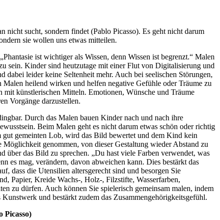
an nicht sucht, sondern findet (Pablo Picasso). Es geht nicht darum
ndern sie wollen uns etwas mitteilen.
Phantasie ist wichtiger als Wissen, denn Wissen ist begrenzt.“ Malen
 zu sein. Kinder sind heutzutage mit einer Flut von Digitalisierung und
d dabei leider keine Seltenheit mehr. Auch bei seelischen Störungen,
nn Malen heilend wirken und helfen negative Gefühle oder Träume zu
ch mit künstlerischen Mitteln. Emotionen, Wünsche und Träume
ren Vorgänge darzustellen.
abdingbar. Durch das Malen bauen Kinder nach und nach ihre
tbewusstsein. Beim Malen geht es nicht darum etwas schön oder richtig
m gut gemeinten Lob, wird das Bild bewertet und dem Kind kein
ie Möglichkeit genommen, von dieser Gestaltung wieder Abstand zu
d über das Bild zu sprechen. „Du hast viele Farben verwendet, was
wenn es mag, verändern, davon abweichen kann. Dies bestärkt das
, dass die Utensilien altersgerecht sind und besorgen Sie
d, Papier, Kreide Wachs-, Holz-, Filzstifte, Wasserfarben,
alten zu dürfen. Auch können Sie spielerisch gemeinsam malen, indem
tiges Kunstwerk und bestärkt zudem das Zusammengehörigkeitsgefühl.
o Picasso)