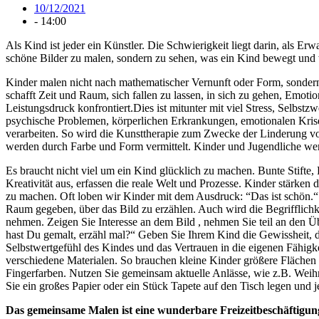
10/12/2021
-
14:00
Als Kind ist jeder ein Künstler. Die Schwierigkeit liegt darin, als Er
schöne Bilder zu malen, sondern zu sehen, was ein Kind bewegt und wa
Kinder malen nicht nach mathematischer Vernunft oder Form, sondern 
schafft Zeit und Raum, sich fallen zu lassen, in sich zu gehen, Emotio
Leistungsdruck konfrontiert.Dies ist mitunter mit viel Stress, Selbs
psychische Problemen, körperlichen Erkrankungen, emotionalen Krise
verarbeiten. So wird die Kunsttherapie zum Zwecke der Linderung v
werden durch Farbe und Form vermittelt. Kinder und Jugendliche werd
Es braucht nicht viel um ein Kind glücklich zu machen. Bunte Stifte
Kreativität aus, erfassen die reale Welt und Prozesse. Kinder stärken
zu machen. Oft loben wir Kinder mit dem Ausdruck: “Das ist schön.“
Raum gegeben, über das Bild zu erzählen. Auch wird die Begrifflich
nehmen. Zeigen Sie Interesse an dem Bild , nehmen Sie teil an den 
hast Du gemalt, erzähl mal?“ Geben Sie Ihrem Kind die Gewissheit, da
Selbstwertgefühl des Kindes und das Vertrauen in die eigenen Fähigk
verschiedene Materialen. So brauchen kleine Kinder größere Flächen u
Fingerfarben. Nutzen Sie gemeinsam aktuelle Anlässe, wie z.B. Weih
Sie ein großes Papier oder ein Stück Tapete auf den Tisch legen und 
Das gemeinsame Malen ist eine wunderbare Freizeitbeschäftigung