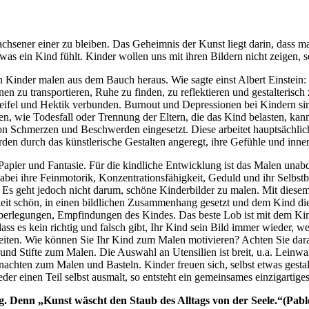
wachsener einer zu bleiben. Das Geheimnis der Kunst liegt darin, dass m
s ein Kind fühlt. Kinder wollen uns mit ihren Bildern nicht zeigen, so
Kinder malen aus dem Bauch heraus. Wie sagte einst Albert Einstein: „
nen zu transportieren, Ruhe zu finden, zu reflektieren und gestalterisch
tzweifel und Hektik verbunden. Burnout und Depressionen bei Kindern sin
n, wie Todesfall oder Trennung der Eltern, die das Kind belasten, ka
on Schmerzen und Beschwerden eingesetzt. Diese arbeitet hauptsächli
en durch das künstlerische Gestalten angeregt, ihre Gefühle und inne
, Papier und Fantasie. Für die kindliche Entwicklung ist das Malen un
 dabei ihre Feinmotorik, Konzentrationsfähigkeit, Geduld und ihr Selbs
 Es geht jedoch nicht darum, schöne Kinderbilder zu malen. Mit diese
keit schön, in einen bildlichen Zusammenhang gesetzt und dem Kind d
Überlegungen, Empfindungen des Kindes. Das beste Lob ist mit dem Kin
ss es kein richtig und falsch gibt, Ihr Kind sein Bild immer wieder, 
eiten. Wie können Sie Ihr Kind zum Malen motivieren? Achten Sie darauf
nd Stifte zum Malen. Die Auswahl an Utensilien ist breit, u.a. Leinwan
nachten zum Malen und Basteln. Kinder freuen sich, selbst etwas gest
jeder einen Teil selbst ausmalt, so entsteht ein gemeinsames einzigar
. Denn „Kunst wäscht den Staub des Alltags von der Seele.“(Pabl